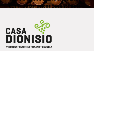
CETT- UB Barcelona Docente de la
Escuela Argentina de Sommeliers
Participó del Concurso Mejor
Sommelier de Argentina en
2017-2019
y 2022 quedando dentro de los 10
mejores Sommeliers de Argentina
Asesor enogastronómico y gestión de
cava
Realiza catas privadas y eventos
empresariales
CALLE 11 # 770
|
LA PLATA
|
BUENOS AIRES | ARGENTINA
info@dionisioonline.com.ar
Tel.
221.427-6400
| WHATSAPP
+54.221.543-7511
Horario de Atención LP