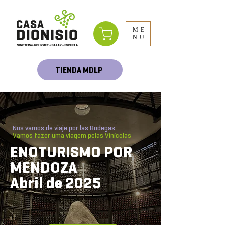
ME
NU
TIENDA MDLP
Nos vamos de viaje por las Bodegas
Vamos fazer uma viagem pelas Vinícolas
ENOTURISMO POR
MENDOZA
Abril de 2025