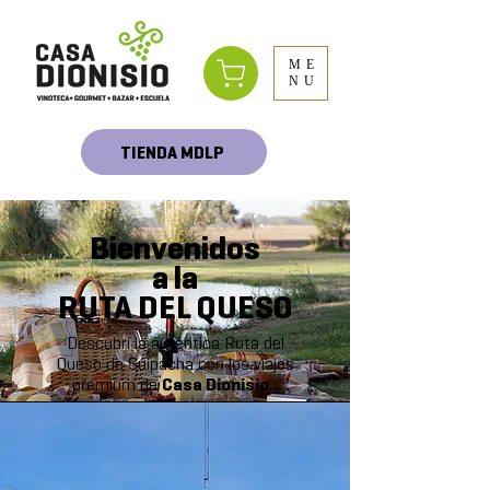
ME
NU
TIENDA MDLP
Bienvenidos
a la
RUTA DEL QUESO
Descubrí la auténtica Ruta del
Queso de Suipacha con los viajes
premium de
Casa Dionisio
...
RESERVAR