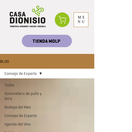
ME
NU
TIENDA MDLP
BLOG
Consejo de Experto
Todas
Sommeliers de puño y
letra
Bodega del Mes
Consejo de Experto
Agenda del Vino