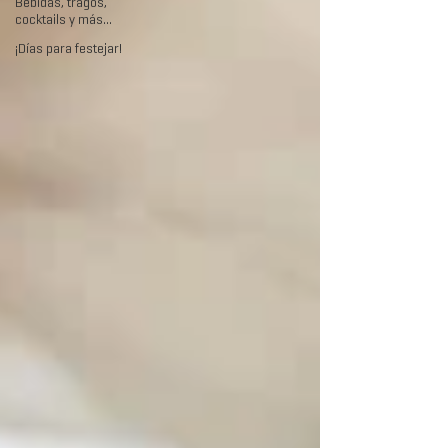
Bebidas, tragos,
cocktails y más...
¡Días para festejar!